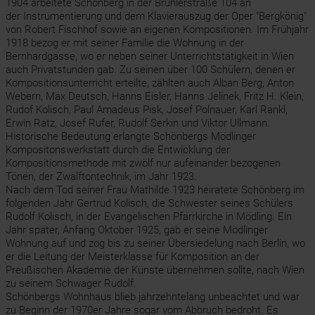
1904 arbeitete Schönberg in der Brühlerstraße 104 an
der Instrumentierung und dem Klavierauszug der Oper "Bergkönig"
von Robert Fischhof sowie an eigenen Kompositionen. Im Frühjahr
1918 bezog er mit seiner Familie die Wohnung in der
Bernhardgasse, wo er neben seiner Unterrichtstätigkeit in Wien
auch Privatstunden gab. Zu seinen über 100 Schülern, denen er
Kompositionsunterricht erteilte, zählten auch Alban Berg, Anton
Webern, Max Deutsch, Hanns Eisler, Hanns Jelinek, Fritz H. Klein,
Rudof Kolisch, Paul Amadeus Pisk, Josef Polnauer, Karl Rankl,
Erwin Ratz, Josef Rufer, Rudolf Serkin und Viktor Ullmann.
Historische Bedeutung erlangte Schönbergs Mödlinger
Kompositonswerkstatt durch die Entwicklung der
Kompositionsmethode mit zwölf nur aufeinander bezogenen
Tönen, der Zwälftontechnik, im Jahr 1923.
Nach dem Tod seiner Frau Mathilde 1923 heiratete Schönberg im
folgenden Jahr Gertrud Kolisch, die Schwester seines Schülers
Rudolf Kolisch, in der Evangelischen Pfarrkirche in Mödling. Ein
Jahr später, Anfang Oktober 1925, gab er seine Mödlinger
Wohnung auf und zog bis zu seiner Übersiedelung nach Berlin, wo
er die Leitung der Meisterklasse für Komposition an der
Preußischen Akademie der Künste übernehmen sollte, nach Wien
zu seinem Schwager Rudolf.
Schönbergs Wohnhaus blieb jahrzehntelang unbeachtet und war
zu Beginn der 1970er Jahre sogar vom Abbruch bedroht. Es