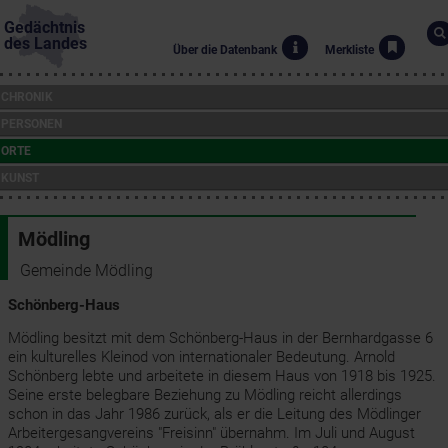
Gedächtnis
des Landes
Über die Datenbank
Merkliste
CHRONIK
PERSONEN
ORTE
KUNST
Mödling
Gemeinde Mödling
Schönberg-Haus
Mödling besitzt mit dem Schönberg-Haus in der Bernhardgasse 6
ein kulturelles Kleinod von internationaler Bedeutung. Arnold
Schönberg lebte und arbeitete in diesem Haus von 1918 bis 1925.
Seine erste belegbare Beziehung zu Mödling reicht allerdings
schon in das Jahr 1986 zurück, als er die Leitung des Mödlinger
Arbeitergesangvereins "Freisinn" übernahm. Im Juli und August