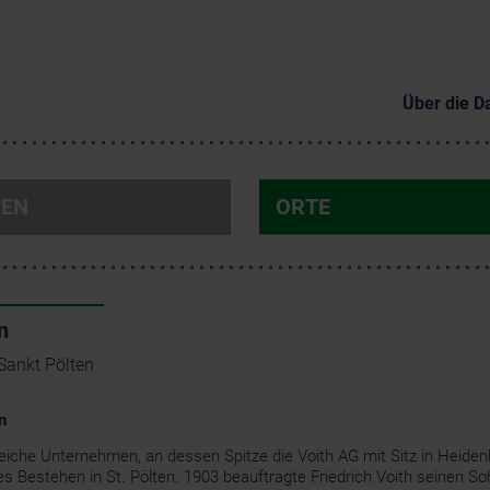
Über die D
NEN
ORTE
n
Sankt Pölten
n
reiche Unternehmen, an dessen Spitze die Voith AG mit Sitz in Heiden
es Bestehen in St. Pölten. 1903 beauftragte Friedrich Voith seinen So