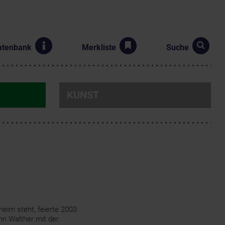
atenbank
Merkliste
Suche
KUNST
heim steht, feierte 2003
hn Walther mit der