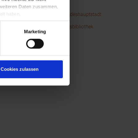
edia-Eintrag zu Rathaus
t weiteren Daten zusammen,
elt haben.
edia-Eintrag zu Der Weg zur Landeshauptstadt
r d. topogr. Sammlung/NÖ Landesbibliothek
Marketing
thek
Cookies zulassen