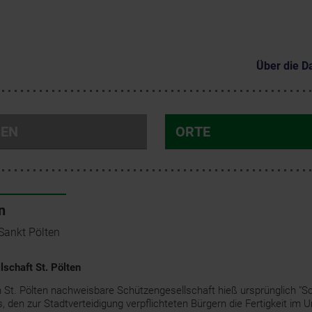
Über die D
NEN
ORTE
n
Sankt Pölten
schaft St. Pölten
in St. Pölten nachweisbare Schützengesellschaft hieß ursprünglich "Sc
, den zur Stadtverteidigung verpflichteten Bürgern die Fertigkeit im