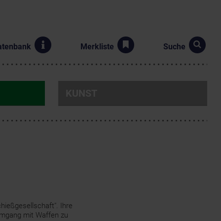
atenbank
Merkliste
Suche
KUNST
hießgesellschaft". Ihre
 Umgang mit Waffen zu