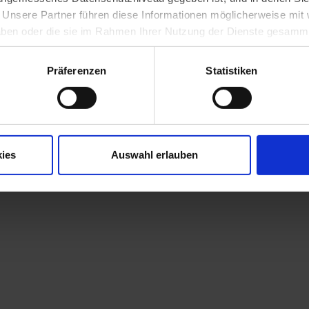
alerie auf Wikimedia Commons zu St. Pölten
Wikip
. Unsere Partner führen diese Informationen möglicherweise mi
 haben oder die sie im Rahmen Ihrer Nutzung der Dienste gesamm
alerie auf Wikimedia Commons zu Rathaus
Wikip
Bilde
Präferenzen
Statistiken
k Austria - Gemeindedaten zu Sankt Pölten
Topo
 St. Pölten-Bistumsbezirk
ies
Auswahl erlauben